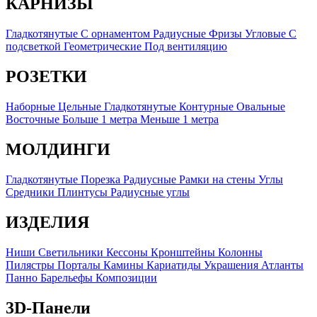
КАРНИЗЫ
Гладкотянутые
C орнаментом
Радиусные
Фризы
Угловые
C
подсветкой
Геометрические
Под вентиляцию
РОЗЕТКИ
Наборные
Цельные
Гладкотянутые
Контурные
Овальные
Восточные
Больше 1 метра
Меньше 1 метра
МОЛДИНГИ
Гладкотянутые
Порезка
Радиусные
Рамки на стены
Углы
Средники
Плинтусы
Радиусные углы
ИЗДЕЛИЯ
Ниши
Светильники
Кессоны
Кронштейны
Колонны
Пилястры
Порталы
Камины
Кариатиды
Украшения
Атланты
Панно
Барельефы
Композиции
3D-Панели