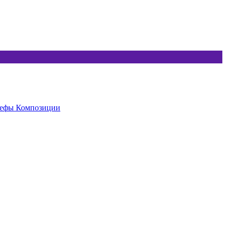
ьефы
Композиции