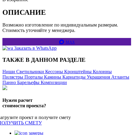
ОПИСАНИЕ
Возможно изготовление по индивидуальным размерам.
Стоимость уточняйте у менеджера.
MAX
Заказать в WhatsApp
ТАКЖЕ В ДАННОМ РАЗДЕЛЕ
Ниши
Светильники
Кессоны
Кронштейны
Колонны
Пилястры
Порталы
Камины
Кариатиды
Украшения
Атланты
Панно
Барельефы
Композиции
Нужен расчет
стоимости проекта?
Загрузите проект и получите смету
ПОЛУЧИТЬ СМЕТУ
замеры