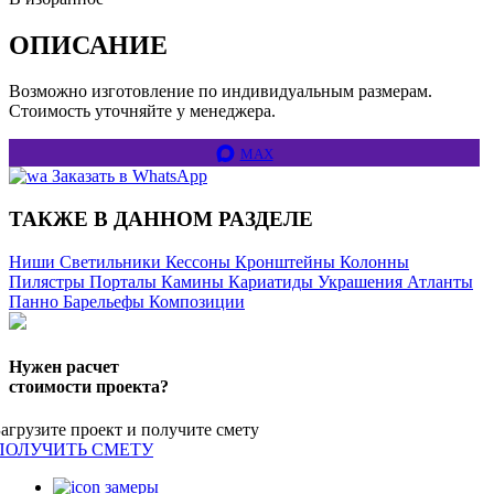
ОПИСАНИЕ
Возможно изготовление по индивидуальным размерам.
Стоимость уточняйте у менеджера.
MAX
Заказать в WhatsApp
ТАКЖЕ В ДАННОМ РАЗДЕЛЕ
Ниши
Светильники
Кессоны
Кронштейны
Колонны
Пилястры
Порталы
Камины
Кариатиды
Украшения
Атланты
Панно
Барельефы
Композиции
Нужен расчет
стоимости проекта?
Загрузите проект и получите смету
ПОЛУЧИТЬ СМЕТУ
замеры