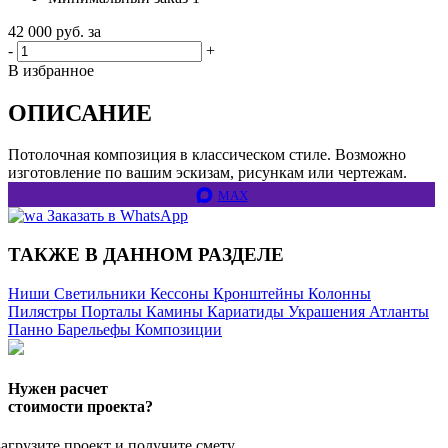
42 000
руб. за
-
+
В избранное
ОПИСАНИЕ
Потолочная композиция в классическом стиле. Возможно
изготовление по вашим эскизам, рисункам или чертежам.
MAX
Заказать в WhatsApp
ТАКЖЕ В ДАННОМ РАЗДЕЛЕ
Ниши
Светильники
Кессоны
Кронштейны
Колонны
Пилястры
Порталы
Камины
Кариатиды
Украшения
Атланты
Панно
Барельефы
Композиции
Нужен расчет
стоимости проекта?
Загрузите проект и получите смету